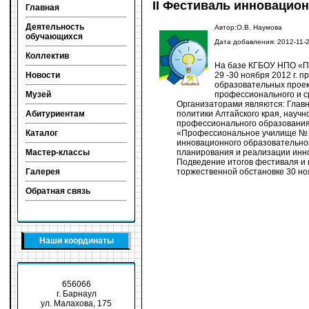
II Фестиваль инновацио
Главная
Деятельность
Автор:О.В. Наумова
обучающихся
Дата добавления: 2012-11-
Коллектив
На базе КГБОУ НПО «П
29 -30 ноября 2012 г. 
Новости
образовательных проек
профессионального и с
Музей
Организаторами являются: Глав
политики Алтайского края, науч
Абитуриентам
профессионального образован
«Профессиональное училище № 
Каталог
инновационного образовательног
планирования и реализации инн
Мастер-классы
Подведение итогов фестиваля и 
торжественной обстановке 30 но
Галерея
Обратная связь
Наши координаты
656066
г. Барнаул
ул. Малахова, 175